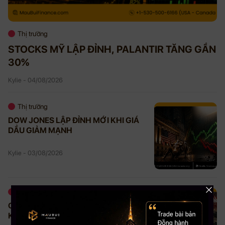
Thị trường
STOCKS MỸ LẬP ĐỈNH, PALANTIR TĂNG GẦN
30%
Kylie - 04/08/2026
Thị trường
DOW JONES LẬP ĐỈNH MỚI KHI GIÁ
DẦU GIẢM MẠNH
Kylie - 03/08/2026
Thị trường
GIÁ DẦU GIẢM HƠN 4% KHI MỸ HỦY
KẾ HOẠCH TẤN CÔNG IRAN