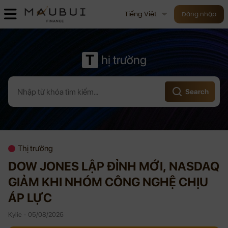
Tiếng Việt
Đăng nhập
T
hị trường
Search
Thị trường
DOW JONES LẬP ĐỈNH MỚI, NASDAQ
GIẢM KHI NHÓM CÔNG NGHỆ CHỊU
ÁP LỰC
Kylie - 05/08/2026