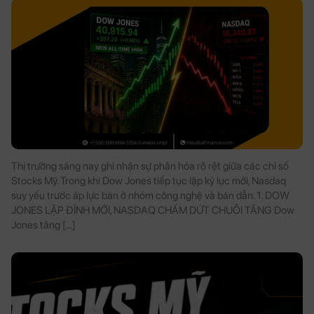
Thị trường sáng nay ghi nhận sự phân hóa rõ rệt giữa các chỉ số
Stocks Mỹ. Trong khi Dow Jones tiếp tục lập kỷ lục mới, Nasdaq
suy yếu trước áp lực bán ở nhóm công nghệ và bán dẫn. 1. DOW
JONES LẬP ĐỈNH MỚI, NASDAQ CHẤM DỨT CHUỖI TĂNG Dow
Jones tăng […]