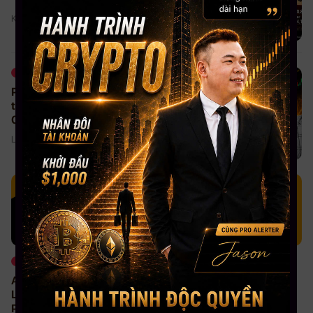
Kylie - 02/08/2026
Thị trường
Phân tích thị trường Stocks-Crypto
trong Livestream Youtube
07/30/2026
Lami - 31/07/2026
Thị trường
Thị trường
APPLE SOÁN NGÔI NVIDIA,
CỔ PHIẾU CHIP CHÂU Á
LÀN SÓNG BÁN THÁO CỔ
LAO DỐC, SK HYNIX MẤT
PHIẾU AI LAN RỘNG
HƠN 10%