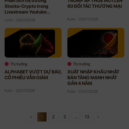
Phân tích thị trường
TRUMP ÁP THUẾ MỚI LÊN
Stocks-Crypto trong
60 ĐỐI TÁC THƯƠNG MẠI
Livestream Youtube
07/23/2026
Kylie - 23/07/2026
Lami - 24/07/2026
Thị trường
Thị trường
ALPHABET VƯỢT DỰ BÁO,
XUẤT NHẬP KHẨU NHẬT
CỔ PHIẾU VẪN GIẢM
BẢN TĂNG MẠNH NHẤT
GẦN 4 NĂM
Kylie - 22/07/2026
Kylie - 21/07/2026
1
2
3
...
13