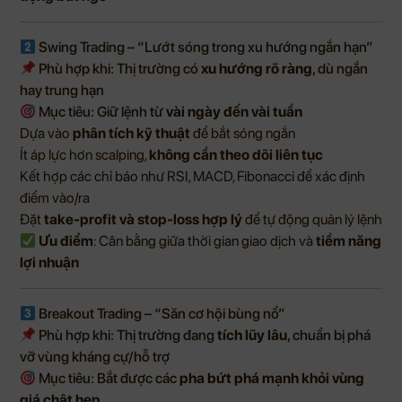
Swing Trading – “Lướt sóng trong xu hướng ngắn hạn”
Phù hợp khi: Thị trường có
xu hướng rõ ràng
, dù ngắn
hay trung hạn
Mục tiêu: Giữ lệnh từ
vài ngày đến vài tuần
Dựa vào
phân tích kỹ thuật
để bắt sóng ngắn
Ít áp lực hơn scalping,
không cần theo dõi liên tục
Kết hợp các chỉ báo như RSI, MACD, Fibonacci để xác định
điểm vào/ra
Đặt
take-profit và stop-loss hợp lý
để tự động quản lý lệnh
Ưu điểm
: Cân bằng giữa thời gian giao dịch và
tiềm năng
lợi nhuận
Breakout Trading – “Săn cơ hội bùng nổ”
Phù hợp khi: Thị trường đang
tích lũy lâu
, chuẩn bị phá
vỡ vùng kháng cự/hỗ trợ
Mục tiêu: Bắt được các
pha bứt phá mạnh khỏi vùng
giá chật hẹp