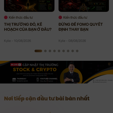
Kiến thức đầu tư
Kiến thức đầu tư
THỊ TRƯỜNG ĐỎ, KẾ
ĐỪNG ĐỂ FOMO QUYẾT
HOẠCH CỦA BẠN Ở ĐÂU?
ĐỊNH THAY BẠN
Kylie - 10/08/2026
Kylie - 08/08/2026
Nơi tiếp cận đầu tư bài bản nhất