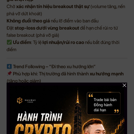
Chờ
xác nhận tín hiệu breakout thật sự
(volume tăng, nến
phá vỡ dứt khoát)
Không đuổi theo giá
nếu lỡ điểm vào ban đầu
Đặt
stop-loss dưới vùng breakout
để hạn chế rủi ro từ
false breakout (phá vỡ giả)
Ưu điểm
: Tỷ lệ
lợi nhuận/rủi ro cao
nếu bắt đúng thời
điểm
Trend Following – “Đi theo xu hướng lớn”
Phù hợp khi: Thị trường đã hình thành
xu hướng mạnh
(tăng hoặc giảm)
Mục tiêu: Giao dịch
thuận xu hướng
, không chống lại thị
trường
Dùng các công cụ xác định xu hướng như:
EMA/SMA
MACD
ADX
Chờ xác nhận xu hướng,
vào lệnh theo đà tăng/giảm