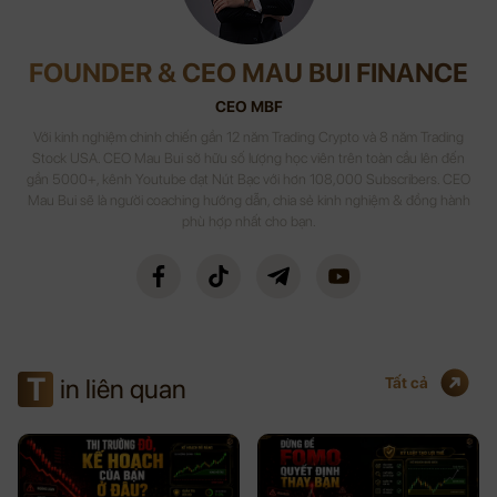
FOUNDER & CEO MAU BUI FINANCE
CEO MBF
Với kinh nghiệm chinh chiến gần 12 năm Trading Crypto và 8 năm Trading
Stock USA. CEO Mau Bui sở hữu số lượng học viên trên toàn cầu lên đến
gần 5000+, kênh Youtube đạt Nút Bạc với hơn 108,000 Subscribers. CEO
Mau Bui sẽ là người coaching hướng dẫn, chia sẻ kinh nghiệm & đồng hành
phù hợp nhất cho bạn.
T
in liên quan
Tất cả