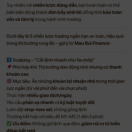
Tuy nhiên, với
chiến lược đúng đắn
, bạn hoàn toàn có thể
biến biến động thành
đòn bẩy sinh lời
, đồng thời
bảo toàn
vốn và tâm lý
trong hành trình trading.
Dưới đây là 5 chiến lược trading ngắn hạn an toàn, hiệu quả
trong thị trường rung lắc – gợi ý từ
Mau Bui Finance
:
Scalping – “Cắt lệnh nhanh như tia chớp”
Phù hợp khi: Thị trường dao động nhỏ nhưng có
thanh
khoản cao
Mục tiêu: Ăn những
khoản lợi nhuận nhỏ
trong thời gian
cực ngắn (từ vài phút đến vài chục phút)
Thực hiện
nhiều giao dịch/ngày
Yêu cầu
phản xạ nhanh
và
kỷ luật tuyệt đối
Luôn đặt
stop-loss sát
, không gồng lệnh
Thường kết hợp với biểu đồ M1–M5 (1 đến 5 phút)
Ưu điểm
: Không giữ lệnh qua đêm,
giảm rủi ro từ biến
động bất ngờ