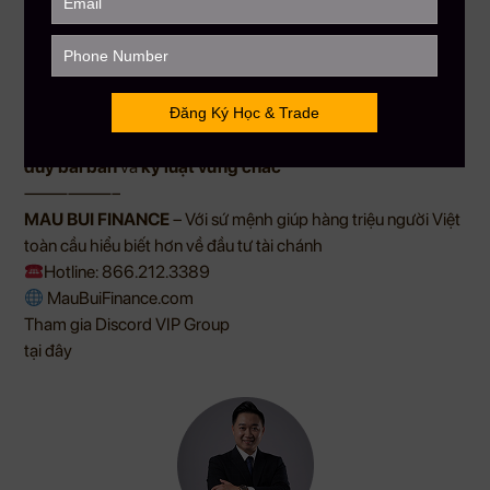
Tại
Mau Bui Finance
, chúng tôi giúp bạn:
Hiểu rõ điểm mạnh – điểm yếu của từng chiến lược
Lựa chọn chiến lược phù hợp với tính cách cá nhân
Xây dựng kế hoạch giao dịch cụ thể, linh hoạt điều chỉnh
theo thị trường
Biến biến động thành cơ hội
– khi bạn trading bằng
tư
duy bài bản
và
kỷ luật vững chắc
——————–
MAU BUI FINANCE
– Với sứ mệnh giúp hàng triệu người Việt
toàn cầu hiểu biết hơn về đầu tư tài chánh
Hotline: 866.212.3389
MauBuiFinance.com
Tham gia Discord VIP Group
tại đây