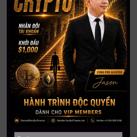
Giữ lệnh lâu hơn,
tận dụng trọn sóng lớn
Ưu điểm
: “Trend is your friend” – đi theo thị trường giúp
bạn
ít căng thẳng hơn
Range Trading – “Làm chủ khung dao động”
Phù hợp khi: Thị trường đang
sideway
, chưa rõ xu
hướng
Mục tiêu: Mua ở vùng hỗ trợ – bán ở vùng kháng cự
Xác định
biên độ dao động ổn định
Giao dịch theo nguyên tắc: “
Buy low – Sell high
”
Cần kết hợp với chỉ báo như RSI để nhận biết điểm đảo chiều
Ưu điểm
: Tối ưu lợi nhuận khi thị trường “lặng sóng”, giúp
duy trì
dòng tiền ổn định
Thông điệp từ Mau Bui Finance
“Không có chiến lược nào đúng mọi lúc — chỉ có chiến lược
phù hợp với bạn
và với
thị trường hiện tại
.”