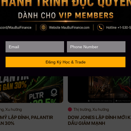
lượng học viên trên toàn cầu lên đến gần 5000+,
CEO Mau Bui sẽ là người coaching hướng dẫn, chi
ờng, Xu hướng
Thị trường, Xu hướng
MỸ LẬP ĐỈNH, PALANTIR
DOW JONES LẬP ĐỈNH MỚI K
ẦN 30%
DẦU GIẢM MẠNH