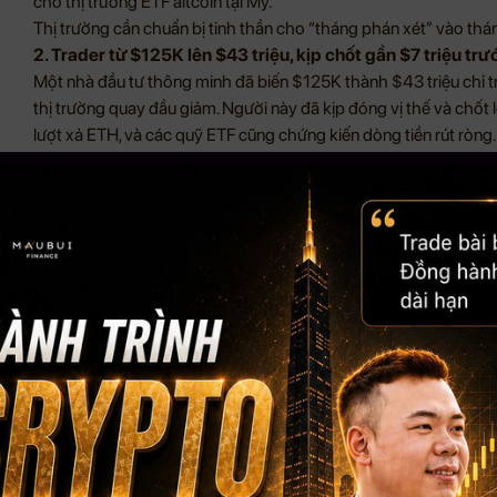
cho thị trường ETF altcoin tại Mỹ.
Thị trường cần chuẩn bị tinh thần cho “tháng phán xét” vào thán
2. Trader từ $125K lên $43 triệu, kịp chốt gần $7 triệu trư
Một nhà đầu tư thông minh đã biến $125K thành $43 triệu chỉ t
thị trường quay đầu giảm. Người này đã kịp đóng vị thế và chốt lời
lượt xả ETH, và các quỹ ETF cũng chứng kiến dòng tiền rút ròng.
Dòng tiền lớn đang chốt lời mạnh, nhà đầu tư nhỏ nên cẩn trọng k
3. Google Gemini dẫn đầu thị trường AI – ChatGPT và Grok
Trên sàn cá cược Kalshi, 57% người tham gia dự đoán Gemini của
2025. Trong khi đó, ChatGPT giảm còn 20% và Grok chỉ còn 15%
tăng cường lập luận và bảo mật trò chuyện giúp Gemini chiếm ưu 
lỗi sản phẩm.
Cuộc đua AI đang tăng nhiệt, và Google đang chiếm lợi thế rõ rệ
4. Một thợ đào solo tiếp tục “trúng số” với block Bitcoin t
Một miner đơn độc vừa giành được phần thưởng 3.137 BTC (~$3
hợp hiếm khi xác suất thành công chỉ là 1/650,000 với 1 peta
mắn thành công, dù độ khó mạng liên tục lập đỉnh mới.
Dù cơ hội cực nhỏ, solo mining vẫn có thể mang lại quả ngọt nhờ
5. Strategy “mua đỉnh” $124K với 430 BTC – giá giảm nga