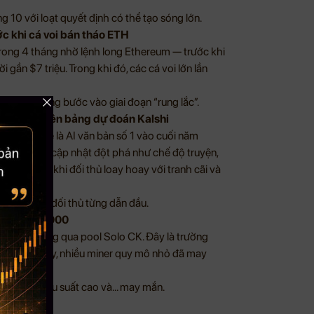
g 10 với loạt quyết định có thể tạo sóng lớn.
ớc khi cá voi bán tháo ETH
rong 4 tháng nhờ lệnh long Ethereum — trước khi
 gần $7 triệu. Trong khi đó, các cá voi lớn lần
hi thị trường bước vào giai đoạn “rung lắc”.
 hụt hơi trên bảng dự đoán Kalshi
 Google sẽ là AI văn bản số 1 vào cuối năm
. Các bản cập nhật đột phá như chế độ truyện,
thế, trong khi đối thủ loay hoay với tranh cãi và
t trước các đối thủ từng dẫn đầu.
rị giá $371,000
71K) thông qua pool Solo CK. Đây là trường
hash. Năm nay, nhiều miner quy mô nhỏ đã may
 thiết bị hiệu suất cao và… may mắn.
y sau đó