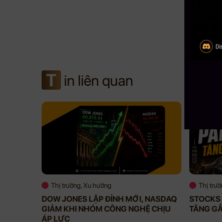
T
in liên quan
Thị trường, Xu hướng
Thị trư
DOW JONES LẬP ĐỈNH MỚI, NASDAQ
STOCKS 
GIẢM KHI NHÓM CÔNG NGHỆ CHỊU
TĂNG G
ÁP LỰC