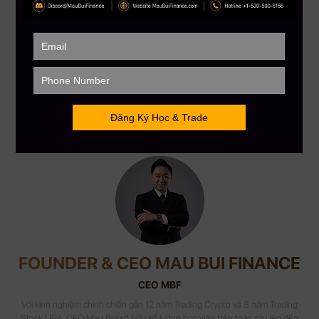
Nguồn: Tổng hợp
——————–
MAU BUI FINANCE – Với sứ mệnh giúp hàng triệu người Việt
toàn cầu hiểu biết hơn về đầu tư tài chánh
Hotline: +1 866-212-3389
MauBuiFinance.com
Tham gia Discord VIP Group:
https://go.maubuifinance.com/vip
FOUNDER & CEO MAU BUI FINANCE
CEO MBF
Với kinh nghiệm chinh chiến gần 12 năm Trading Crypto và 8 năm Trading
Stock USA. CEO Mau Bui sở hữu số lượng học viên trên toàn cầu lên đến