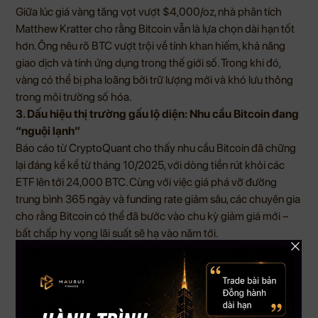
Giữa lúc giá vàng tăng vọt vượt $4,000/oz, nhà phân tích
Matthew Kratter cho rằng Bitcoin vẫn là lựa chọn dài hạn tốt
hơn. Ông nêu rõ BTC vượt trội về tính khan hiếm, khả năng
giao dịch và tính ứng dụng trong thế giới số. Trong khi đó,
vàng có thể bị pha loãng bởi trữ lượng mới và khó lưu thông
trong môi trường số hóa.
3. Dấu hiệu thị trường gấu lộ diện: Nhu cầu Bitcoin đang
“nguội lạnh”
Báo cáo từ CryptoQuant cho thấy nhu cầu Bitcoin đã chững
lại đáng kể kể từ tháng 10/2025, với dòng tiền rút khỏi các
ETF lên tới 24,000 BTC. Cùng với việc giá phá vỡ đường
trung bình 365 ngày và funding rate giảm sâu, các chuyên gia
cho rằng Bitcoin có thể đã bước vào chu kỳ giảm giá mới –
bất chấp hy vọng lãi suất sẽ hạ vào năm tới.
4. Chưa đủ “sợ” để tạo đáy: Tâm lý thị trường vẫn quá
lạc quan
Theo Santiment, tâm lý tích cực tràn lan trên mạng xã hội là
một tín hiệu cho thấy Bitcoin vẫn chưa chạm đáy thực sự. Dù