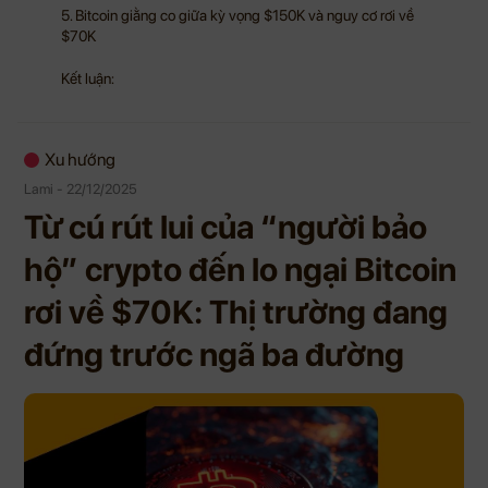
5. Bitcoin giằng co giữa kỳ vọng $150K và nguy cơ rơi về
$70K
Kết luận:
Xu hướng
Lami - 22/12/2025
Từ cú rút lui của “người bảo
hộ” crypto đến lo ngại Bitcoin
rơi về $70K: Thị trường đang
đứng trước ngã ba đường