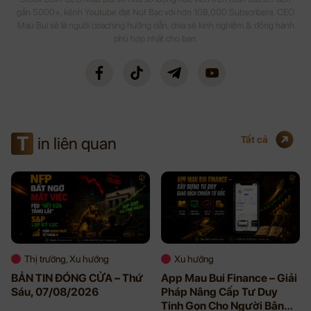
gần 5000+, kênh Youtube đạt Nút Bạc với hơn 108,000 Subscribers. CEO
Mau Bui sẽ là người coaching hướng dẫn, chia sẻ kinh nghiệm & đồng hành
phù hợp nhất cho bạn.
T
in liên quan
Tất cả
Thị trường, Xu hướng
Xu hướng
BẢN TIN ĐÓNG CỬA – Thứ
App Mau Bui Finance – Giải
Sáu, 07/08/2026
Pháp Nâng Cấp Tư Duy
Tinh Gọn Cho Người Bận