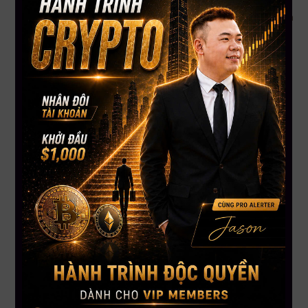
chỉ số Fear & Greed đang ở mức “Sợ hãi tột độ”, Santiment
cho rằng vẫn thiếu sự hoảng loạn cần thiết để xác lập đáy bền
vững. Mức $75,000 được nhắc đến như một vùng điều chỉnh
hợp lý trước khi phục hồi.
5. Bitcoin giằng co giữa kỳ vọng $150K và nguy cơ rơi
về $70K
Ngay trước phiên đóng tuần, thị trường Bitcoin phân hóa rõ
rệt: một bên kỳ vọng giá sẽ bật tăng lên $100K–$150K, bên
còn lại lo ngại cú giảm sâu về vùng $70K–$72K. Áp lực bán
tăng do lượng BTC đổ vào Binance lên tới $1.4 tỷ là yếu tố
khiến các nhà phân tích nghiêng về khả năng điều chỉnh. Tuy
nhiên, cũng có những dự báo cho rằng một cú breakout tăng
giá đang đến gần.
Kết luận:
Thị trường crypto hiện đang ở giai đoạn đầy giằng co và cảm
xúc – giữa hy vọng bứt phá và lo ngại điều chỉnh sâu. Những
người nắm giữ cần thận trọng, quan sát kỹ các vùng hỗ trợ kỹ
thuật và tránh bị cuốn vào làn sóng tâm lý quá mức từ cộng
đồng mạng.