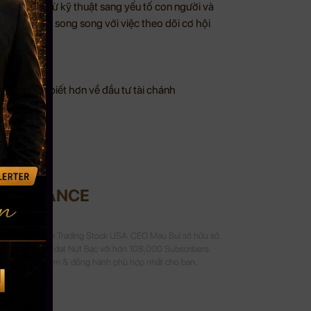
 ro chuyển từ kỹ thuật sang yếu tố con người và
uản trị rủi ro song song với việc theo dõi cơ hội
 cầu hiểu biết hơn về đầu tư tài chánh
UI FINANCE
Crypto và 8 năm Trading Stock USA. CEO Mau Bui sở hữu số
 kênh Youtube đạt Nút Bạc với hơn 108,000 Subscribers.
a sẻ kinh nghiệm & đồng hành phù hợp nhất cho bạn.