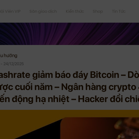
ội Viên VIP
Sàn giao dịch
Kiến thức
Shop
Tin Tức
u hướng
 - 24/12/2025
shrate giảm báo đáy Bitcoin – Dò
ợc cuối năm – Ngân hàng crypto 4
ến động hạ nhiệt – Hacker đổi chi