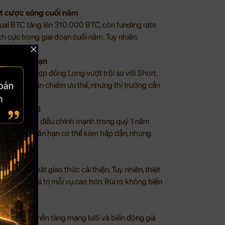
đặt cược sóng cuối năm
tual BTC tăng lên 310.000 BTC, còn funding rate
h cực trong giai đoạn cuối năm. Tuy nhiên,
ột phía.
động ngắn hạn
 với lượng hợp đồng Long vượt trội so với Short.
ý lạc quan vẫn chiếm ưu thế, nhưng thị trường cần
.
ho đầu 2025
iảm nguy cơ điều chỉnh mạnh trong quý 1 năm
 lợi nhuận ngắn hạn có thể kém hấp dẫn, nhưng
ánh bảo mật giao thức cải thiện. Tuy nhiên, thiệt
nh vi, với giá trị mỗi vụ cao hơn. Rủi ro không biến
trái chiều: nền tảng mạng lưới và biến động giá