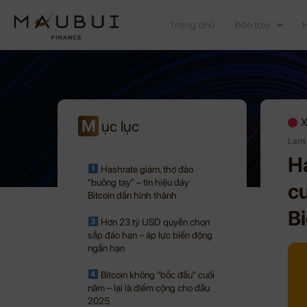
Trang chủ
Đào tạo
H
M
X
ục lục
Lami
Ha
Hashrate giảm, thợ đào
“buông tay” – tín hiệu đáy
cư
Bitcoin dần hình thành
Bi
Hơn 23 tỷ USD quyền chọn
sắp đáo hạn – áp lực biến động
ngắn hạn
Bitcoin không “bốc đầu” cuối
năm – lại là điểm cộng cho đầu
2025