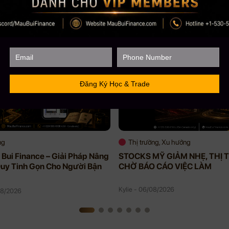
ng
Thị trường, Xu hướng
Bui Finance – Giải Pháp Nâng
STOCKS MỸ GIẢM NHẸ, THỊ
uy Tinh Gọn Cho Người Bận
CHỜ BÁO CÁO VIỆC LÀM
Kylie - 06/08/2026
08/2026