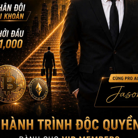
ổn định hơn, dòng tiền đầu cơ vẫn hoạt động mạnh, trong khi rủi
hạ tầng. Đây là giai đoạn cần tỉnh táo hơn là hưng phấn, ưu tiên q
mới đang hình thành.
Nguồn: Tổng hợp
——————–
MAU BUI FINANCE – Với sứ mệnh giúp hàng triệu người Việt toàn
Hotline: +1 866-212-3389
MauBuiFinance.com
Tham gia Discord VIP Group:
https://go.maubuifinance.com/vip
FOUNDER & CEO MAU B
CEO MBF
Với kinh nghiệm chinh chiến gần 12 năm Trading 
lượng học viên trên toàn cầu lên đến gần 5000+,
CEO Mau Bui sẽ là người coaching hướng dẫn, chi