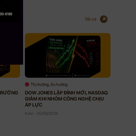
Tất cả
Thị trường, Xu hướng
Thị trườ
 TRƯỜNG
DOW JONES LẬP ĐỈNH MỚI, NASDAQ
STOCKS 
GIẢM KHI NHÓM CÔNG NGHỆ CHỊU
TĂNG GẦ
ÁP LỰC
Kylie - 04/
Kylie - 05/08/2026