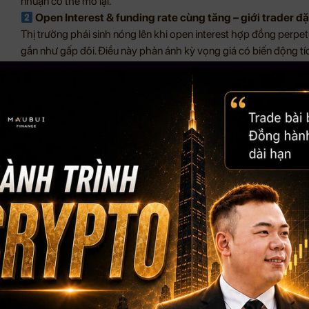
nhuận có thể mở lại.
Open Interest & funding rate cùng tăng – giới trader 
Thị trường phái sinh nóng lên khi open interest hợp đồng perpe
gần như gấp đôi. Điều này phản ánh kỳ vọng giá có biến động tíc
funding tăng cũng đi kèm rủi ro nếu thị trường quá nghiêng về m
Hơn 23 tỷ USD quyền chọn sắp đáo hạn – áp lực biến 
Sự kiện đáo hạn quyền chọn Bitcoin cuối năm có quy mô rất lớn,
Giá thực tế hiện vẫn thấp hơn vùng kỳ vọng cao, cho thấy tâm l
chuyển động đủ mạnh để tránh nhiều vị thế mất giá khi đáo hạn
Bitcoin không “bốc đầu” cuối năm – lại là điểm cộng c
Anthony Pompliano cho rằng việc BTC không tăng nóng giúp g
sau. Biến động giá đang thấp hơn các chu kỳ trước, đồng nghĩa
đổi lại là nền giá ổn định hơn, hạn chế kịch bản giảm sâu.
Số vụ hack giảm, nhưng tội phạm crypto tinh vi hơn
Dữ liệu từ CertiK cho thấy số lượng vụ tấn công giảm mạnh, phản 
hại lại tập trung vào các vụ tấn công chuỗi cung ứng và lừa đảo ti
mất, mà chỉ dịch chuyển sang hình thức phức tạp hơn.
Kết luận
Bức tranh thị trường crypto cuối năm cho thấy nhiều mảnh ghép 