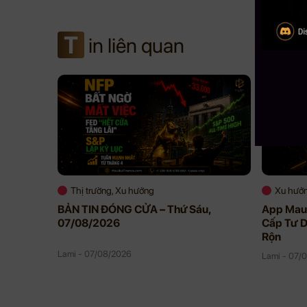
T
in liên quan
Thị trường, Xu hướng
Xu hướ
BẢN TIN ĐÓNG CỬA – Thứ Sáu,
App Mau 
07/08/2026
Cấp Tư D
Rộn
Lami - 07/08/2026
Lami - 07/