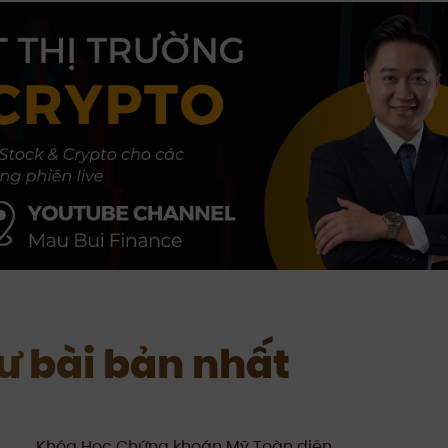
tư bài bản nhất
Khóa Học Chứng khoán Mỹ Toàn diện