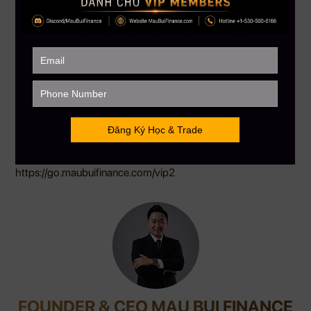
buổi Live Trading trong một môi trường tập trung vào tư duy
giao dịch kỷ luật.
Gọi ngay
+1-530-500-6166 (USA – Canada only) để
giữ chỗ
——————–
MAU BUI FINANCE – Với sứ mệnh giúp hàng triệu người Việt
toàn cầu hiểu biết hơn về đầu tư tài chánh
Hotline: +1-530-500-6166 (USA – Canada only)
MauBuiFinance.com
Tham gia Discord VIP Group:
https://go.maubuifinance.com/vip2
FOUNDER & CEO MAU BUI FINANCE