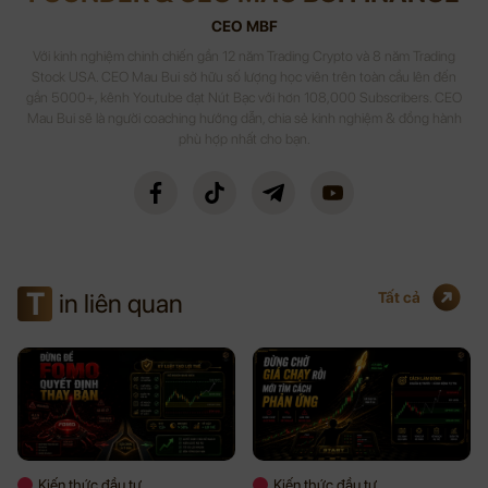
CEO MBF
Với kinh nghiệm chinh chiến gần 12 năm Trading Crypto và 8 năm Trading
Stock USA. CEO Mau Bui sở hữu số lượng học viên trên toàn cầu lên đến
gần 5000+, kênh Youtube đạt Nút Bạc với hơn 108,000 Subscribers. CEO
Mau Bui sẽ là người coaching hướng dẫn, chia sẻ kinh nghiệm & đồng hành
phù hợp nhất cho bạn.
T
in liên quan
Tất cả
Kiến thức đầu tư
Kiến thức đầu tư