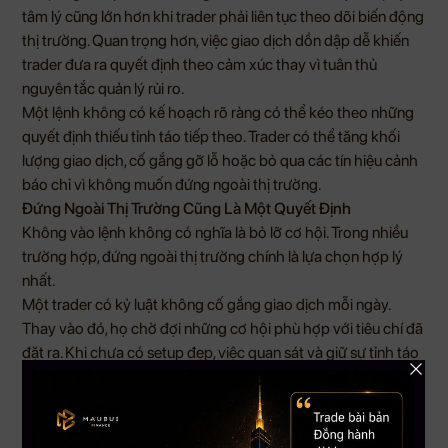
tâm lý cũng lớn hơn khi trader phải liên tục theo dõi biến động
thị trường. Quan trọng hơn, việc giao dịch dồn dập dễ khiến
trader đưa ra quyết định theo cảm xúc thay vì tuân thủ
nguyên tắc quản lý rủi ro.
Một lệnh không có kế hoạch rõ ràng có thể kéo theo những
quyết định thiếu tỉnh táo tiếp theo. Trader có thể tăng khối
lượng giao dịch, cố gắng gỡ lỗ hoặc bỏ qua các tín hiệu cảnh
báo chỉ vì không muốn đứng ngoài thị trường.
Đứng Ngoài Thị Trường Cũng Là Một Quyết Định
Không vào lệnh không có nghĩa là bỏ lỡ cơ hội. Trong nhiều
trường hợp, đứng ngoài thị trường chính là lựa chọn hợp lý
nhất.
Một trader có kỷ luật không cố gắng giao dịch mỗi ngày.
Thay vào đó, họ chờ đợi những cơ hội phù hợp với tiêu chí đã
đặt ra. Khi chưa có setup đẹp, việc quan sát và giữ sự tỉnh táo
có thể giúp bảo vệ tài khoản tốt hơn so với việc vào lệnh vì
cảm xúc.
Thị trường luôn còn cơ hội. Điều quan trọng không phải là