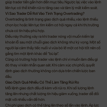
giúp trader tiến gần hơn đến mục tiêu. Ngược lại, việc vào lệnh
liên tục có thể khiến rủi ro tăng cao và tâm lý mất kiểm soát.
Vì Sao Trader Dễ Rơi Vào Tình Trạng Overtrading?
Overtrading là tình trạng giao dịch quá nhiều, vào lệnh thiếu
chọn lọc hoặc liên tục tìm kiếm cơ hội ngay cả khi thị trường
chưa có tín hiệu phù hợp.
Điều này thường xảy ra khi trader nóng vội muốn kiếm lại
khoản lỗ sau một chuỗi giao dịch không như kỳ vọng. Một số
người lại cảm thấy tiếc nuối vì vừa bỏ lỡ một cơ hội tốt nên cố
gắng tìm một lệnh khác để “bù lại”.
Cũng có trường hợp trader vào lệnh chỉ vì muốn làm điều gì
đó thay vì kiên nhẫn quan sát. Khi cảm xúc chi phối, quyết
định giao dịch thường không còn dựa trên chiến lược ban
đầu.
Giao Dịch Quá Nhiều Có Thể Làm Tăng Rủi Ro
Mỗi lệnh giao dịch đều đi kèm với rủi ro. Khi số lượng lệnh
tăng lên nhưng chất lượng tín hiệu giảm xuống, trader dễ đối
mặt với nhiều vấn đề hơn.
Chi phí giao dịch có thể tăng lên theo số lần vào lệnh. Áp lực