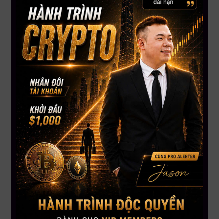
giao dịch thật nhiều mà là biết lựa chọn thời điểm phù hợp.
Xây Dựng Tư Duy Giao Dịch Có Chọn Lọc Cùng VIP GOLD
VIP GOLD không hướng đến việc giao dịch bằng mọi giá.
Chương trình tập trung hỗ trợ New Member xây dựng tư duy
giao dịch có chọn lọc hơn, biết quan sát thị trường và cân
nhắc kỹ trước mỗi quyết định.
Khi tham gia VIP GOLD, thành viên có thể theo dõi:
Tín hiệu Crypto và Stocks
Các buổi Live Trading
Market News cập nhật theo diễn biến thị trường
Cộng đồng VIP Trader cùng trao đổi và học hỏi kinh nghiệm
Mục tiêu không phải là chạy theo số lượng lệnh, mà là từng
bước nâng cao khả năng phân tích, kiểm soát tâm lý và lựa
chọn cơ hội phù hợp hơn với chiến lược cá nhân.
Chỉ 15 Slots New Member Trong Tháng 6
Số lượng New Member trong tháng 6 được giới hạn ở 15
slots.
Đây là cơ hội để tham gia cộng đồng VIP Trader, theo dõi tín
hiệu Crypto và Stocks, cập nhật Market News và tiếp cận các