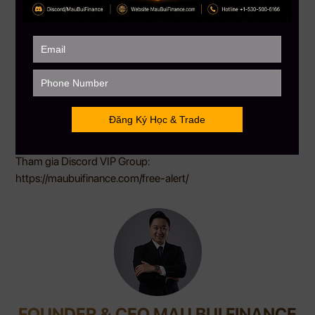
sớm nhất!
Tìm hiểu và đăng ký khoá học Crypto toàn diện – Bí kíp x 10
tài khoản đầu tư crypto: https://maubuifinance.com/khoa-
hoc-dau-tu-crypto-toan-dien/
——————–
MAU BUI FINANCE
– Với sứ mệnh giúp hàng triệu người Việt
toàn cầu hiểu biết hơn về đầu tư tài chánh
Hotline: 866.212.3389
MauBuiFinance.com
Tham gia Discord VIP Group:
https://maubuifinance.com/free-alert/
FOUNDER & CEO MAU BUI FINANCE