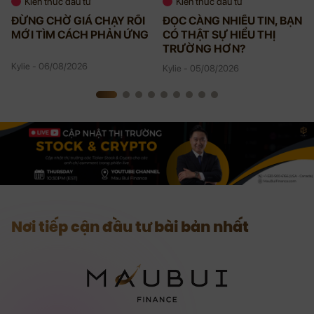
Kiến thức đầu tư
Kiến thức đầu tư
ĐỪNG CHỜ GIÁ CHẠY RỒI
ĐỌC CÀNG NHIỀU TIN, BẠN
MỚI TÌM CÁCH PHẢN ỨNG
CÓ THẬT SỰ HIỂU THỊ
TRƯỜNG HƠN?
Kylie - 06/08/2026
Kylie - 05/08/2026
Nơi tiếp cận đầu tư bài bản nhất