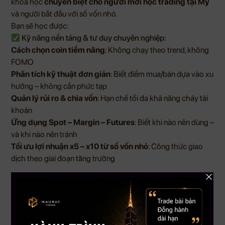
khoá học
chuyên biệt cho người mới học trading tại Mỹ
và người bắt đầu với số vốn nhỏ.
Bạn sẽ học được:
Kỹ năng nền tảng & tư duy chuyên nghiệp:
Cách chọn coin tiềm năng
: Không chạy theo trend, không
FOMO
Phân tích kỹ thuật đơn giản
: Biết điểm mua/bán dựa vào xu
hướng – không cần phức tạp
Quản lý rủi ro & chia vốn
: Hạn chế tối đa khả năng cháy tài
khoản
Ứng dụng Spot – Margin – Futures
: Biết khi nào nên dùng –
và khi nào nên tránh
Tối ưu lợi nhuận x5 – x10 từ số vốn nhỏ
: Công thức giao
dịch theo giai đoạn tăng trưởng
Khóa học phù hợp cho:
Người mới học trading tại Mỹ muốn đầu tư bài bản ngay từ
đầu
Người từng mất tiền vì trade theo cảm xúc