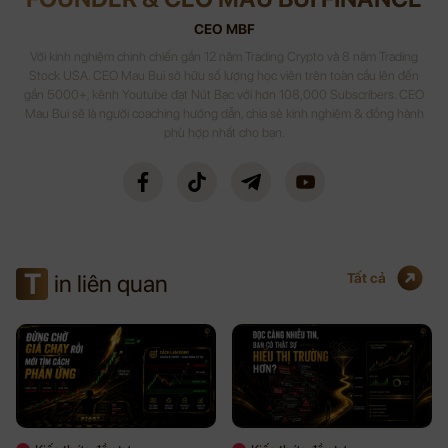
CEO MBF
Với kinh nghiệm chinh chiến gần 12 năm Trading Crypto và 8 năm Trading
Stock USA. CEO Mau Bui sở hữu số lượng học viên trên toàn cầu lên đến
gần 5000+, kênh Youtube đạt Nút Bạc với hơn 108,000 Subscribers. CEO
Mau Bui sẽ là người coaching hướng dẫn, chia sẻ kinh nghiệm & đồng hành
phù hợp nhất cho bạn.
T
in liên quan
Tất cả