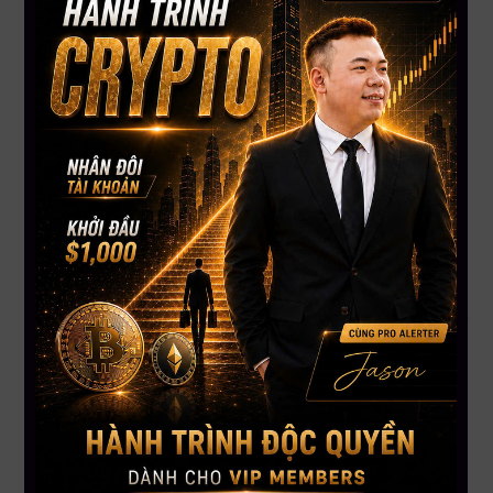
Người đi làm, muốn xây nguồn thu nhập thụ động từ Crypto
Người không có thời gian theo dõi thị trường liên tục, cần
chiến lược rõ ràng
Thông Tin Khoá Học
Khai giảng:
06/06/2025
Thời gian học:
9:30PM – 11:30PM (New York Time)
Học trực tiếp:
Cùng CEO Mau Bui – hướng dẫn chi tiết từ A-
Z
Học lại video:
Bất kỳ lúc nào trên App Mau Bui Finance
Support 24/7:
Đội ngũ đồng hành và giải đáp mọi thắc mắc
cá nhân hoá
Chìa Khoá Thành Công Trong Crypto Không Phải Vốn
Lớn – Mà Là Kiến Thức & Kỷ Luật
Hãy đầu tư vào chính bạn trước – đầu tư vào
kiến thức để
biến vốn nhỏ thành lợi nhuận bền vững
.
Gọi ngay:
+1 866.212.3389 (USA – Canada)
Inbox để được tư vấn lộ trình và nhận ưu đãi học phí