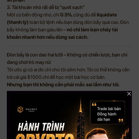
3. Tài khoản nhỏ rất dễ bị “quét sạch”
Một cú biến động nhỏ, chỉ
0.5%
, cũng đủ để
liquidate
(thanh lý)
toàn bộ lệnh nếu bạn dùng đòn bẩy quá cao. Đòn
bẩy không làm bạn giàu lên –
nó chỉ làm bạn cháy tài
khoản nhanh hơn nếu dùng sai cách.
Đòn bẩy là con dao hai lưỡi – Không có chiến lược, bạn chỉ
đang chơi trò may rủi
Tôi ước gì có ai đó chỉ cho tôi sớm hơn. Tôi có thể không cần
trả cái giá $1500 chỉ để học một bài học cơ bản.
Nhưng bạn thì không cần phải mắc sai lầm như tôi.
Trading Masterclass 2025 – Nơi bạn học cách dùng đòn bẩy
một cách thông minh
Khóa học
Trading Masterclass 2025
không dạy bạn làm
giàu nhanh. Đây là nơi bạn học:
Hiểu đúng bản chất đòn bẩy tài chính