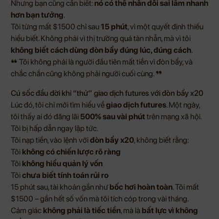
Nhưng bạn cũng cần biết:
nó có thể nhân đôi sai lầm nhanh
hơn bạn tưởng
.
Tôi từng mất $1500 chỉ sau
15 phút
, vì một quyết định thiếu
hiểu biết. Không phải vì thị trường quá tàn nhẫn, mà vì tôi
không biết cách dùng đòn bẩy đúng lúc, đúng cách
.
❝ Tôi không phải là người đầu tiên mất tiền vì đòn bẩy, và
chắc chắn cũng không phải người cuối cùng. ❞
Cú sốc đầu đời khi “thử” giao dịch futures với đòn bẩy x20
Lúc đó, tôi chỉ mới tìm hiểu về
giao dịch futures
. Một ngày,
tôi thấy ai đó đăng lãi
500% sau vài phút
trên mạng xã hội.
Tôi bị hấp dẫn ngay lập tức.
Tôi nạp tiền, vào lệnh với
đòn bẩy x20
, không biết rằng:
Tôi
không có chiến lược rõ ràng
Tôi
không hiểu quản lý vốn
Tôi
chưa biết tính toán rủi ro
15 phút sau, tài khoản gần như
bốc hơi hoàn toàn
. Tôi mất
$1500 – gần hết số vốn mà tôi tích cóp trong vài tháng.
Cảm giác
không phải là tiếc tiền
, mà là
bất lực vì không