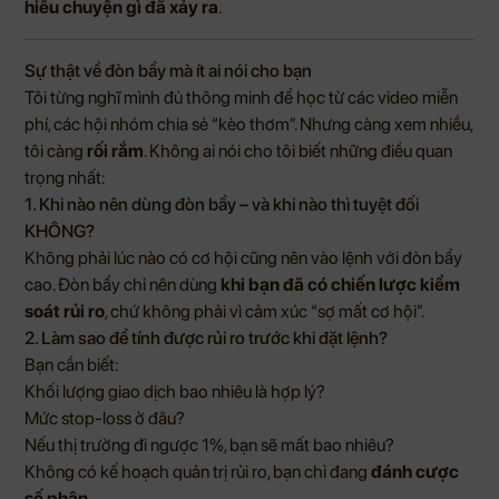
hiểu chuyện gì đã xảy ra
.
Sự thật về đòn bẩy mà ít ai nói cho bạn
Tôi từng nghĩ mình đủ thông minh để học từ các video miễn
phí, các hội nhóm chia sẻ “kèo thơm”. Nhưng càng xem nhiều,
tôi càng
rối rắm
. Không ai nói cho tôi biết những điều quan
trọng nhất:
1. Khi nào nên dùng đòn bẩy – và khi nào thì tuyệt đối
KHÔNG?
Không phải lúc nào có cơ hội cũng nên vào lệnh với đòn bẩy
cao. Đòn bẩy chỉ nên dùng
khi bạn đã có chiến lược kiểm
soát rủi ro
, chứ không phải vì cảm xúc “sợ mất cơ hội”.
2. Làm sao để tính được rủi ro trước khi đặt lệnh?
Bạn cần biết:
Khối lượng giao dịch bao nhiêu là hợp lý?
Mức stop-loss ở đâu?
Nếu thị trường đi ngược 1%, bạn sẽ mất bao nhiêu?
Không có kế hoạch quản trị rủi ro, bạn chỉ đang
đánh cược
số phận
.