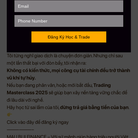
Gặp gỡ cộng đồng trader nghiêm túc
Giải đáp 1-1 các tình huống thực tế
❝ Đừng học từ những khoản lỗ của chính bạn – hãy học từ
người đã từng mất tiền để bạn không cần phải trả giá bằng
chính tài khoản của mình. ❞
Kết luận: Hãy bắt đầu đúng – trước khi quá muộn
Tôi từng nghĩ giao dịch là chuyện đơn giản. Nhưng chỉ sau
một lần thất bại với đòn bẩy, tôi nhận ra:
Không có kiến thức, mọi công cụ tài chính đều trở thành
vũ khí tự hủy.
Nếu bạn đang phân vân, hoặc mới bắt đầu,
Trading
Masterclass 2025
sẽ giúp bạn xây nền tảng vững chắc để
đi lâu dài với nghề.
Hãy học từ sai lầm của tôi,
đừng trả giá bằng tiền của bạn
.
Click vào đây để đăng ký ngay
——————–
MAU BUI FINANCE – Với sứ mệnh giúp hàng triệu người Việt