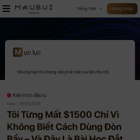
Tiếng Việt
Đăng nhập
M
ục lục
Nhưng bạn thì không cần phải mắc sai lầm như tôi.
Kiến thức đầu tư
Kylie - 29/08/2025
Tôi Từng Mất $1500 Chỉ Vì
Không Biết Cách Dùng Đòn
Bẩy – Và Đây Là Bài Học Đắt