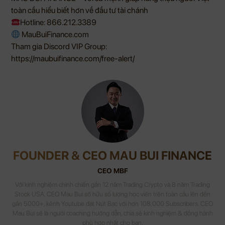
toàn cầu hiểu biết hơn về đầu tư tài chánh
Hotline: 866.212.3389
MauBuiFinance.com
Tham gia Discord VIP Group:
https://maubuifinance.com/free-alert/
FOUNDER & CEO MAU BUI FINANCE
CEO MBF
Với kinh nghiệm chinh chiến gần 12 năm Trading Crypto và 8 năm Trading
Stock USA. CEO Mau Bui sở hữu số lượng học viên trên toàn cầu lên đến
gần 5000+, kênh Youtube đạt Nút Bạc với hơn 108,000 Subscribers. CEO
Mau Bui sẽ là người coaching hướng dẫn, chia sẻ kinh nghiệm & đồng hành
phù hợp nhất cho bạn.