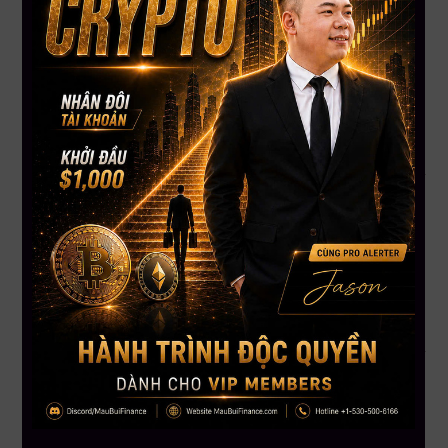
Cách quản lý vốn để
bảo vệ tài khoản
Chiến lược vào lệnh
an toàn và hiệu quả
Tính toán rủi ro
trước khi nhấn nút “Buy”
Tư duy giao dịch như một nhà đầu tư chuyên nghiệp,
không chạy theo cảm xúc
Nếu bạn đang có số vốn nhỏ, bạn
càng cần hiểu rõ đòn bẩy
và rủi ro
, thay vì mù quáng chạy theo lợi nhuận.
Thông tin khóa học Trading Masterclass 2025
Thời gian:
Ngày 10 & 11 tháng 10, 2025
Địa điểm:
Dallas, Texas, USA
Đăng ký ngay:
https://bit.ly/trading-masterclass-2025
Hotline tư vấn:
866.212.3389
Vì sao bạn nên tham gia?
Học trực tiếp từ chuyên gia có kinh nghiệm thực chiến
Nhận tài liệu và công cụ thực hành giao dịch