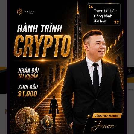
Với kinh nghiệm chinh chiến gần 12 năm Trading Crypto và 8 năm Trading
Stock USA. CEO Mau Bui sở hữu số lượng học viên trên toàn cầu lên đến
gần 5000+, kênh Youtube đạt Nút Bạc với hơn 108,000 Subscribers. CEO
Mau Bui sẽ là người coaching hướng dẫn, chia sẻ kinh nghiệm & đồng hành
phù hợp nhất cho bạn.
Nơi tiếp cận đầu tư bài bản nhất