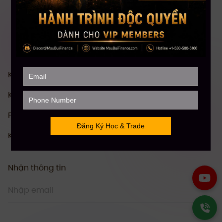
Khóa Học Chứng khoán Mỹ Toàn diện
Khóa Học Đầu tư Crypto Toàn diện
Phân Tích Kỹ Thuật (TA)
Khóa Học Stock Future Trading
Nhận thông tin