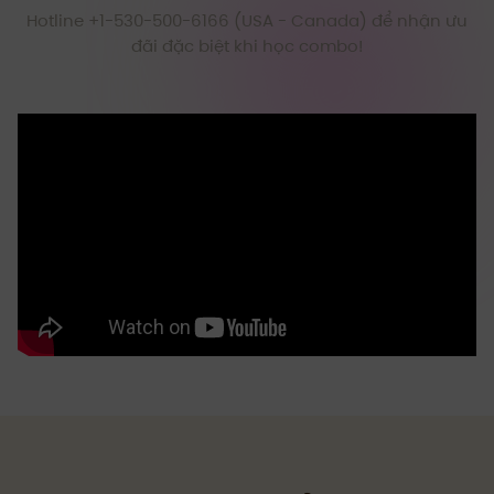
Hotline +1-530-500-6166 (USA - Canada) để nhận ưu
đãi đặc biệt khi học combo!