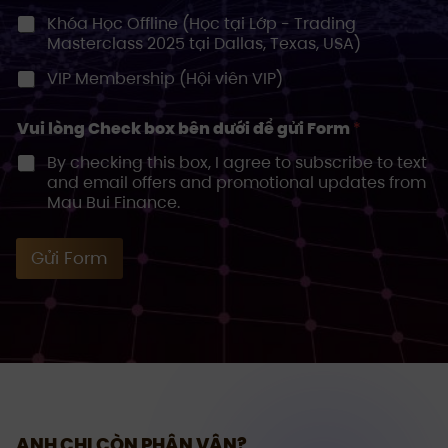
Khóa Học Offline (Học tại Lớp - Trading
d
Masterclass 2025 tại Dallas, Texas, USA)
S
t
VIP Membership (Hội viên VIP)
a
t
Vui lòng Check box bên dưới để gửi Form
*
e
By checking this box, I agree to subscribe to text
s
and email offers and promotional updates from
+
Mau Bui Finance.
1
Gửi Form
ANH CHỊ CÒN PHÂN VÂN?