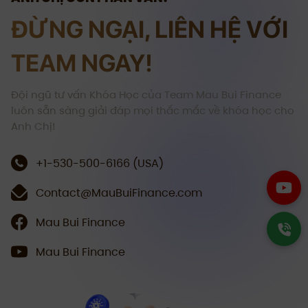
ĐỪNG NGẠI, LIÊN HỆ VỚI
TEAM NGAY!
Đội ngũ tư vấn Khóa Học của Team Mau Bui Finance
luôn sẵn sàng giải đáp mọi thắc mắc về khóa học cho
Anh Chị!
+1-530-500-6166 (USA)
Contact@MauBuiFinance.com
Mau Bui Finance
Mau Bui Finance