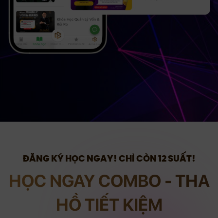
ĐĂNG KÝ HỌC NGAY! CHỈ CÒN 12 SUẤT!
HỌC NGAY COMBO - THA
HỒ TIẾT KIỆM