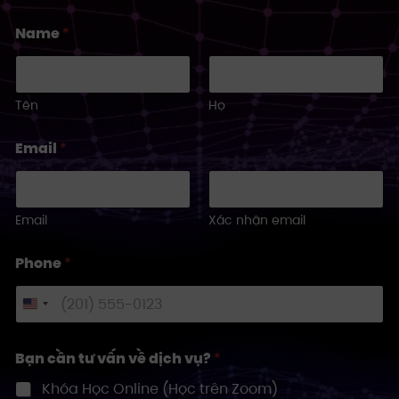
Name
*
Tên
Họ
Email
*
Email
Xác nhận email
Phone
*
U
n
i
Bạn cần tư vấn về dịch vụ?
*
t
Khóa Học Online (Học trên Zoom)
e