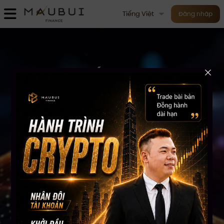
Tiếng Việt
Đăng nhập
KHÓA HỌC
CHỨNG KHOÁN MỸ
TOÀN DIỆN
Hướng dẫn Đầu tư và Trading Chứng khoán Mỹ dành
cho người Việt tại Mỹ
Tìm hiểu các khóa học ngay