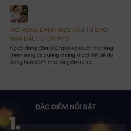
MỞ RỘNG DANH MỤC ĐẦU TƯ CHO
NHÀ ĐẦU TƯ CRYPTO
Người đang đầu tư Crypto và muốn mở rộng
thêm sang thị trường chứng khoán Mỹ để đa
dạng hoá danh mục và giảm rủi ro.
ĐẶC ĐIỂM NỔI BẬT
1.