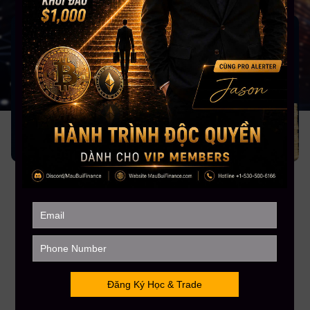
10
52
Buổi học Live
Videos
30H
Việt
Thời lượng học
Ngôn ngữ