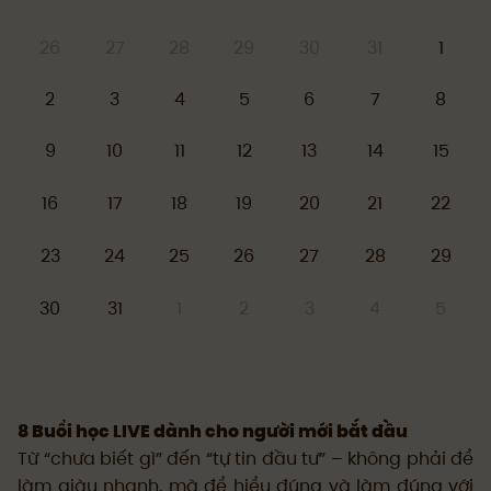
26
27
28
29
30
31
1
2
3
4
5
6
7
8
9
10
11
12
13
14
15
16
17
18
19
20
21
22
23
24
25
26
27
28
29
30
31
1
2
3
4
5
8 Buổi học LIVE dành cho người mới bắt đầu
Từ “chưa biết gì” đến “tự tin đầu tư” – không phải để
làm giàu nhanh, mà để hiểu đúng và làm đúng với