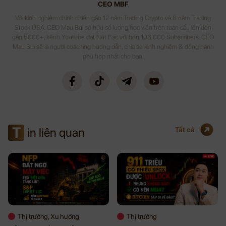
CEO MBF
Với kinh nghiệm chinh chiến gần 12 năm Trading Crypto và 8 năm Trading
Stock USA. CEO Mau Bui sở hữu số lượng học viên trên toàn cầu lên đến
gần 5000+, kênh Youtube đạt Nút Bạc với hơn 108,000 Subscribers. CEO
Mau Bui sẽ là người coaching hướng dẫn, chia sẻ kinh nghiệm & đồng hành
phù hợp nhất cho bạn.
T
in liên quan
Tất cả
Thị trường, Xu hướng
Thị trường