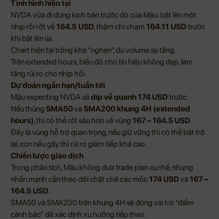
Tình hình hiện tại
NVDA vừa đi đúng kịch bản trước đó của Mậu: bật lên một
nhịp rồi rớt về
164.5 USD
, thậm chí chạm
164.11 USD
trước
khi bật lên lại.
Chart hiện tại trông khá “nghẹn”, dù volume lại tăng.
Trên extended hours, biểu đồ cho tín hiệu không đẹp, làm
tăng rủi ro cho nhịp hồi.
Dự đoán ngắn hạn/tuần tới
Mậu expecting NVDA sẽ
dip về quanh 174 USD
trước.
Nếu thủng
SMA50
và
SMA200 khung 4H (extended
hours)
, thì có thể rớt sâu hơn về vùng
167 – 164.5 USD
.
Đây là vùng hỗ trợ quan trọng, nếu giữ vững thì có thể bật trở
lại, còn nếu gãy thì rủi ro giảm tiếp khá cao.
Chiến lược giao dịch
Trong phân tích, Mậu không đưa trade plan cụ thể, nhưng
nhấn mạnh cần theo dõi chặt chẽ các mốc
174 USD
và
167 –
164.5 USD
.
SMA50 và SMA200 trên khung 4H sẽ đóng vai trò “điểm
cảnh báo” để xác định xu hướng tiếp theo.