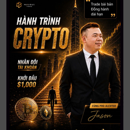
Đã xảy ra reverse split.
Khung tuần xuất hiện mô hình nến bullish engulfing.
Dự đoán ngắn hạn/dài hạn
Ngắn hạn: Có thể về vùng 18.63 USD, giữ giá tốt thì bật lên.
Target đầu tiên sau đó là 21 USD.
Tóm tắt về BITF
Tình hình hiện tại
Break out trên khung tuần, có dấu hiệu dòng tiền lớn (big
money) tham gia.
Biểu đồ cho thấy mô hình double bottom đẹp.
Dự đoán ngắn hạn/dài hạn
Ngắn hạn: Target trước mắt là 2.50 – 2.55 USD.
Dài hạn: Nếu lực tốt, có thể lên tới 2.75 USD.