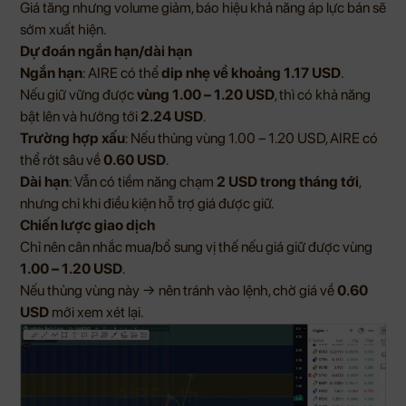
Giá tăng nhưng volume giảm, báo hiệu khả năng áp lực bán sẽ
sớm xuất hiện.
Dự đoán ngắn hạn/dài hạn
Ngắn hạn
: AIRE có thể
dip nhẹ về khoảng 1.17 USD
.
Nếu giữ vững được
vùng 1.00 – 1.20 USD
, thì có khả năng
bật lên và hướng tới
2.24 USD
.
Trường hợp xấu
: Nếu thủng vùng 1.00 – 1.20 USD, AIRE có
thể rớt sâu về
0.60 USD
.
Dài hạn
: Vẫn có tiềm năng chạm
2 USD trong tháng tới
,
nhưng chỉ khi điều kiện hỗ trợ giá được giữ.
Chiến lược giao dịch
Chỉ nên cân nhắc mua/bổ sung vị thế nếu giá giữ được vùng
1.00 – 1.20 USD
.
Nếu thủng vùng này → nên tránh vào lệnh, chờ giá về
0.60
USD
mới xem xét lại.