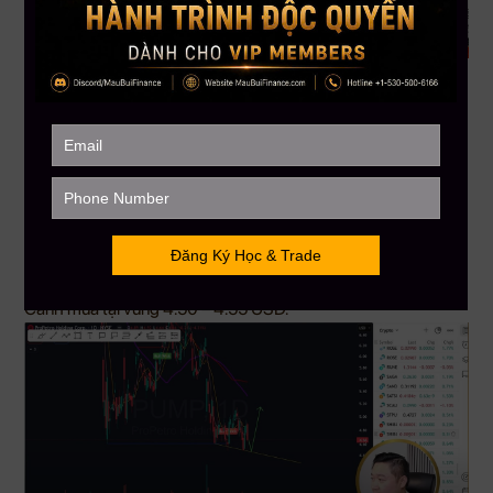
Tóm tắt về PUMP
Tình hình hiện tại
Khung tuần xuất hiện bullish divergence.
Khung ngày có mô hình bearish engulfing.
Dự đoán ngắn hạn/dài hạn
Ngắn hạn: Có thể dip về vùng 4.50 – 4.55 USD trước khi bật
lên lại.
Target kỳ vọng sau đó là khoảng 5.15 USD.
Chiến lược giao dịch
Canh mua tại vùng 4.50 – 4.55 USD.