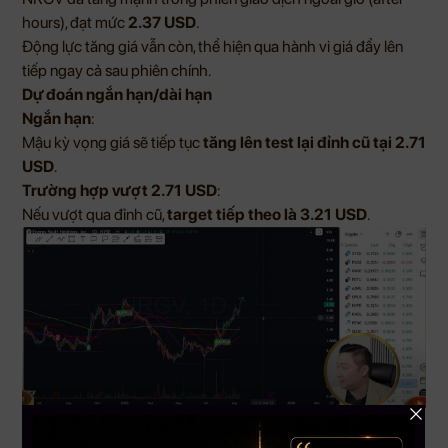
hours), đạt mức
2.37 USD
.
Động lực tăng giá vẫn còn, thể hiện qua hành vi giá đẩy lên
tiếp ngay cả sau phiên chính.
Dự đoán ngắn hạn/dài hạn
Ngắn hạn
:
Mậu kỳ vọng giá sẽ tiếp tục
tăng lên test lại đỉnh cũ tại 2.71
USD
.
Trường hợp vượt 2.71 USD
:
Nếu vượt qua đỉnh cũ,
target tiếp theo là 3.21 USD
.
Tóm tắt về LCID
Tình hình hiện tại