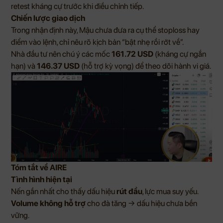
retest kháng cự trước khi điều chỉnh tiếp.
Chiến lược giao dịch
Trong nhận định này, Mậu chưa đưa ra cụ thể stoploss hay
điểm vào lệnh, chỉ nêu rõ kịch bản “bật nhẹ rồi rớt về”.
Nhà đầu tư nên chú ý các mốc
161.72 USD
(kháng cự ngắn
hạn) và
146.37 USD
(hỗ trợ kỳ vọng) để theo dõi hành vi giá.
Tóm tắt về AIRE
Tình hình hiện tại
Nến gần nhất cho thấy dấu hiệu
rút đầu
, lực mua suy yếu.
Volume không hỗ trợ
cho đà tăng → dấu hiệu chưa bền
vững.