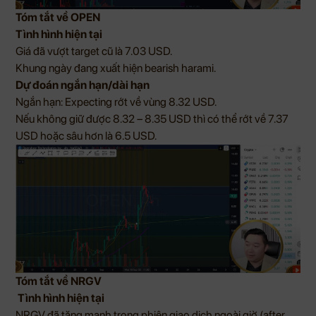
Tóm tắt về OPEN
Tình hình hiện tại
Giá đã vượt target cũ là 7.03 USD.
Khung ngày đang xuất hiện bearish harami.
Dự đoán ngắn hạn/dài hạn
Ngắn hạn: Expecting rớt về vùng 8.32 USD.
Nếu không giữ được 8.32 – 8.35 USD thì có thể rớt về 7.37
USD hoặc sâu hơn là 6.5 USD.
Tóm tắt về NRGV
Tình hình hiện tại
NRGV đã tăng mạnh trong phiên giao dịch ngoài giờ (after