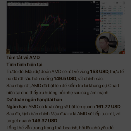
Tóm tắt về AMD
Tình hình hiện tại
Trước đó, Mậu dự đoán AMD sẽ rớt về vùng
153 USD
, thực tế
nó đã rớt sâu hơn xuống
149.5 USD
, rất chính xác.
Sau nhịp rớt, AMD đã bật lên để kiểm tra lại kháng cự. Chart
hiện tại cho thấy xu hướng hồi nhẹ sau cú giảm mạnh.
Dự đoán ngắn hạn/dài hạn
Ngắn hạn
: AMD có khả năng sẽ bật lên quanh
161.72 USD
.
Sau đó, kịch bản chính Mậu đưa ra là AMD sẽ tiếp tục rớt, với
target quanh
146.37 USD
.
Tổng thể vẫn trong trạng thái bearish, hồi lên chủ yếu để