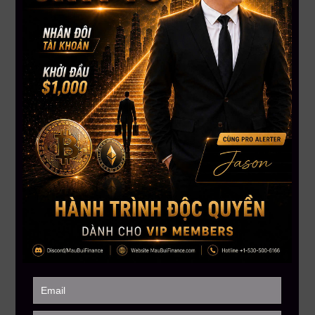
các chu kỳ tăng mạnh trước đây. Một số nhà phân tích nhận
định vùng $60,000 có thể đã là đáy của chu kỳ giảm và
Bitcoin đang chuẩn bị cho một đợt bứt phá lớn tiếp theo.
Nhiều dự báo hiện đặt mục tiêu dài hạn quanh $180,000 đến
$250,000 nếu dòng tiền tổ chức tiếp tục đổ vào thị trường.
Tóm lại:
Dòng tiền toàn cầu vẫn đang tập trung mạnh vào AI và crypto
bất chấp áp lực từ giá dầu, lạm phát và căng thẳng địa chính
trị. Thị trường hiện phản ánh kỳ vọng tăng trưởng công nghệ
nhiều hơn là nỗi sợ ngắn hạn.
Nguồn: Tổng hợp
——————–
MAU BUI FINANCE – Với sứ mệnh giúp hàng triệu người Việt
toàn cầu hiểu biết hơn về đầu tư tài chánh
Hotline: +1-530-500-6166 (USA – Canada only)
MauBuiFinance.com
Tham gia Discord VIP Group:
https://go.maubuifinance.com/vip2