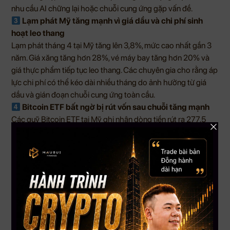
nhu cầu AI chững lại hoặc chuỗi cung ứng gặp vấn đề.
Lạm phát Mỹ tăng mạnh vì giá dầu và chi phí sinh
hoạt leo thang
Lạm phát tháng 4 tại Mỹ tăng lên 3,8%, mức cao nhất gần 3
năm. Giá xăng tăng hơn 28%, vé máy bay tăng hơn 20% và
giá thực phẩm tiếp tục leo thang. Các chuyên gia cho rằng áp
lực chi phí có thể kéo dài nhiều tháng do ảnh hưởng từ giá
dầu và gián đoạn chuỗi cung ứng toàn cầu.
Bitcoin ETF bất ngờ bị rút vốn sau chuỗi tăng mạnh
Các quỹ Bitcoin ETF tại Mỹ ghi nhận dòng tiền rút ra 277,5
triệu USD sau 5 phiên hút gần 1,7 tỷ USD. Diễn biến xảy ra khi
Bitcoin giảm dưới mốc $80,000 với biến động mạnh trong
ngắn hạn. Dù vậy, quỹ Bitcoin ETF của Morgan Stanley vẫn
duy trì dòng tiền dương và chưa có ngày nào bị rút vốn kể từ
khi ra mắt.
Bitcoin xuất hiện tín hiệu “golden cross”, nhiều
chuyên gia kỳ vọng sóng lớn mới
Chỉ báo MVRV của Bitcoin đang phát tín hiệu bullish tương tự