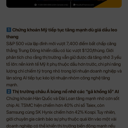
Chứng khoán Mỹ tiếp tục tăng mạnh dù giá dầu leo
thang
S&P 500 vừa lập đỉnh mới vượt 7,400 điểm bất chấp căng
thẳng Trung Đông khiến dầu có lúc vượt $120/thùng. Giới
phân tích cho rằng thị trường vẫn giữ được đà tăng nhờ 3 yếu
tố lớn: nền kinh tế Mỹ ít phụ thuộc dầu hơn trước, chi phí năng
lượng chỉ chiếm tỷ trọng nhỏ trong lợi nhuận doanh nghiệp và
làn sóng AI tiếp tục kéo lợi nhuận nhóm công nghệ tăng
mạnh.
Thị trường châu Á bùng nổ nhờ các “gã khổng lồ” AI
Chứng khoán Hàn Quốc và Đài Loan tăng mạnh nhờ cơn sốt
chip AI. TSMC hiện chiếm hơn 40% chỉ số Taiex, còn
Samsung cùng SK Hynix chiếm hơn 42% Kospi. Tuy nhiên,
giới chuyên gia cảnh báo sự phụ thuộc quá lớn vào một vài
doanh nghiệp có thể khiến thị trường biến động mạnh nếu