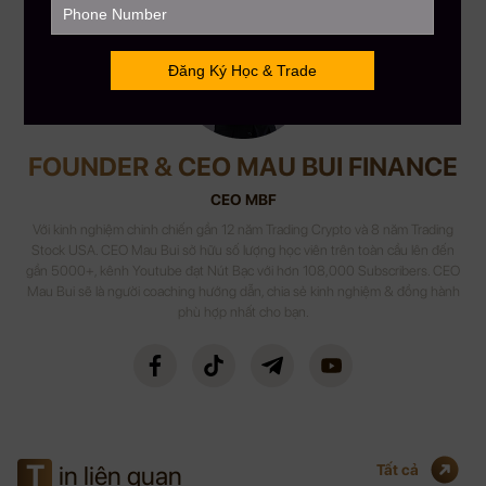
FOUNDER & CEO MAU BUI FINANCE
CEO MBF
Với kinh nghiệm chinh chiến gần 12 năm Trading Crypto và 8 năm Trading
Stock USA. CEO Mau Bui sở hữu số lượng học viên trên toàn cầu lên đến
gần 5000+, kênh Youtube đạt Nút Bạc với hơn 108,000 Subscribers. CEO
Mau Bui sẽ là người coaching hướng dẫn, chia sẻ kinh nghiệm & đồng hành
phù hợp nhất cho bạn.
T
in liên quan
Tất cả