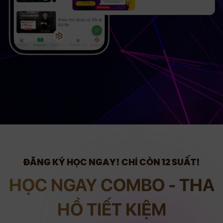
ĐĂNG KÝ HỌC NGAY! CHỈ CÒN 12 SUẤT!
HỌC NGAY COMBO - THA
HỒ TIẾT KIỆM