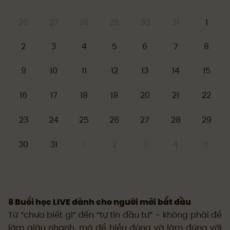
26
27
28
29
30
31
1
2
3
4
5
6
7
8
9
10
11
12
13
14
15
16
17
18
19
20
21
22
23
24
25
26
27
28
29
30
31
1
2
3
4
5
8 Buổi học LIVE dành cho người mới bắt đầu
Từ “chưa biết gì” đến “tự tin đầu tư” – không phải để
làm giàu nhanh, mà để hiểu đúng và làm đúng với