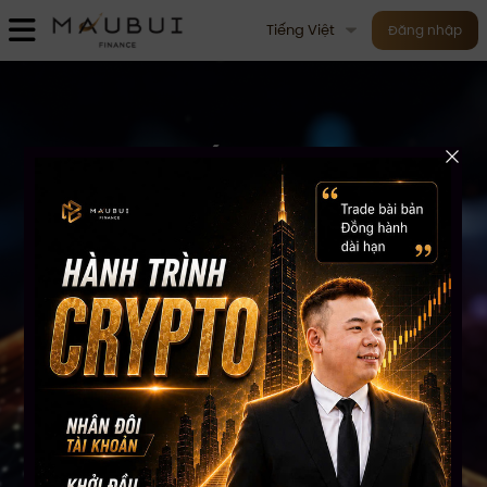
Tiếng Việt
Đăng nhập
KHÓA HỌC
CHỨNG KHOÁN MỸ
TOÀN DIỆN
Hướng dẫn Đầu tư và Trading Chứng khoán Mỹ dành
cho người Việt tại Mỹ
Tìm hiểu các khóa học ngay