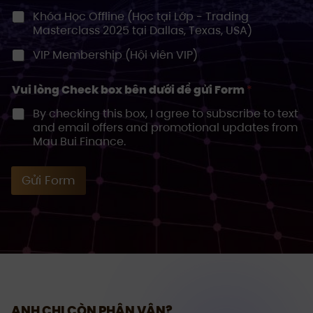
Khóa Học Offline (Học tại Lớp - Trading
d
Masterclass 2025 tại Dallas, Texas, USA)
S
t
VIP Membership (Hội viên VIP)
a
t
Vui lòng Check box bên dưới để gửi Form
*
e
By checking this box, I agree to subscribe to text
s
and email offers and promotional updates from
+
Mau Bui Finance.
1
Gửi Form
ANH CHỊ CÒN PHÂN VÂN?