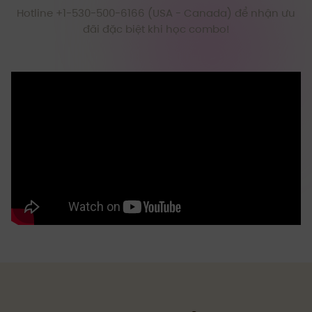
Hotline +1-530-500-6166 (USA - Canada) để nhận ưu
đãi đặc biệt khi học combo!