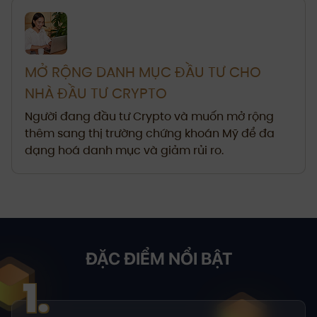
MỞ RỘNG DANH MỤC ĐẦU TƯ CHO
NHÀ ĐẦU TƯ CRYPTO
Người đang đầu tư Crypto và muốn mở rộng
thêm sang thị trường chứng khoán Mỹ để đa
dạng hoá danh mục và giảm rủi ro.
ĐẶC ĐIỂM NỔI BẬT
1.