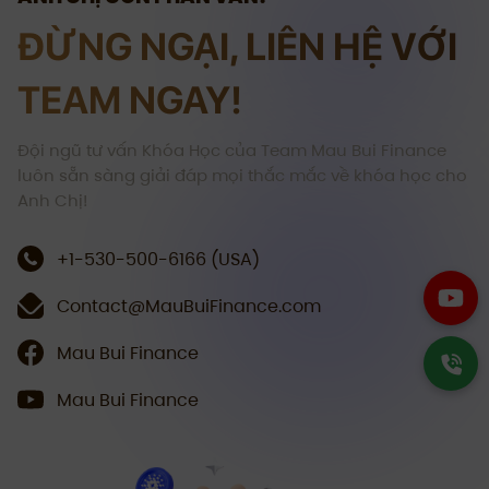
ĐỪNG NGẠI, LIÊN HỆ VỚI
TEAM NGAY!
Đội ngũ tư vấn Khóa Học của Team Mau Bui Finance
luôn sẵn sàng giải đáp mọi thắc mắc về khóa học cho
Anh Chị!
+1-530-500-6166 (USA)
Contact@MauBuiFinance.com
Mau Bui Finance
Mau Bui Finance