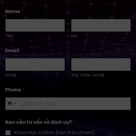
Name
*
Tên
Họ
Email
*
Email
Xác nhận email
Phone
*
U
n
i
Bạn cần tư vấn về dịch vụ?
*
t
Khóa Học Online (Học trên Zoom)
e