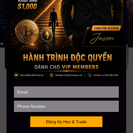
10
52
Buổi học Live
Videos
30H
Việt
Thời lượng học
Ngôn ngữ